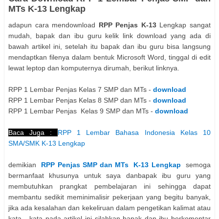
MTs K-13 Lengkap
adapun cara mendownload
RPP Penjas K-13
Lengkap sangat
mudah, bapak dan ibu guru kelik link download yang ada di
bawah artikel ini, setelah itu bapak dan ibu guru bisa langsung
mendaptkan filenya dalam bentuk Microsoft Word, tinggal di edit
lewat leptop dan komputernya dirumah, berikut linknya.
RPP 1 Lembar Penjas Kelas 7 SMP dan MTs -
download
RPP 1 Lembar Penjas Kelas 8 SMP dan MTs -
download
RPP 1 Lembar Penjas Kelas 9 SMP dan MTs -
download
Baca Juga :
RPP 1 Lembar Bahasa Indonesia Kelas 10
SMA/SMK K-13 Lengkap
demikian
RPP Penjas SMP dan MTs K-13 Lengkap
semoga
bermanfaat khusunya untuk saya danbapak ibu guru yang
membutuhkan prangkat pembelajaran ini sehingga dapat
membantu sedikit meminimalisir pekerjaan yang begitu banyak,
jika ada kesalahan dan kekeliruan dalam pengetikan kalimat atau
kata - kata pada artikel ini silahkan bapak dan ibu berkomentar