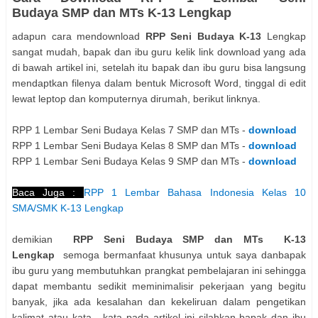
Budaya SMP dan MTs K-13 Lengkap
adapun cara mendownload
RPP Seni Budaya K-13
Lengkap
sangat mudah, bapak dan ibu guru kelik link download yang ada
di bawah artikel ini, setelah itu bapak dan ibu guru bisa langsung
mendaptkan filenya dalam bentuk Microsoft Word, tinggal di edit
lewat leptop dan komputernya dirumah, berikut linknya.
RPP 1 Lembar Seni Budaya Kelas 7 SMP dan MTs -
download
RPP 1 Lembar Seni Budaya Kelas 8 SMP dan MTs -
download
RPP 1 Lembar Seni Budaya Kelas 9 SMP dan MTs -
download
Baca Juga :
RPP 1 Lembar Bahasa Indonesia Kelas 10
SMA/SMK K-13 Lengkap
demikian
RPP Seni Budaya SMP dan MTs K-13
Lengkap
semoga bermanfaat khusunya untuk saya danbapak
ibu guru yang membutuhkan prangkat pembelajaran ini sehingga
dapat membantu sedikit meminimalisir pekerjaan yang begitu
banyak, jika ada kesalahan dan kekeliruan dalam pengetikan
kalimat atau kata - kata pada artikel ini silahkan bapak dan ibu