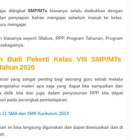
ar ditingkat
SMP/MTs
biasanya selalu disibukkan dengan
dan penyiapan bahan mengajar sebelum masuk ke kelas,
uru mengajar.
n biasanya seperti Silabus, RPP, Program Tahunan, Program
 sebagainya.
n Budi Pekerti Kelas VIII SMP/MTs
 Tahun 2020
aran yang sangat penting bagi seorang guru sebab melalui
mengetahui materi apa saja yang dapat kita sampaikan dan
a didik kita dan juga dalam penyusunan RPP kita dapat
sun pada perangkat pembelajaran.
as 11 SMA dan SMK Kurikulum 2013
an ini bisa langsung digunakan dan dapat disesuaikan dan di
ah.