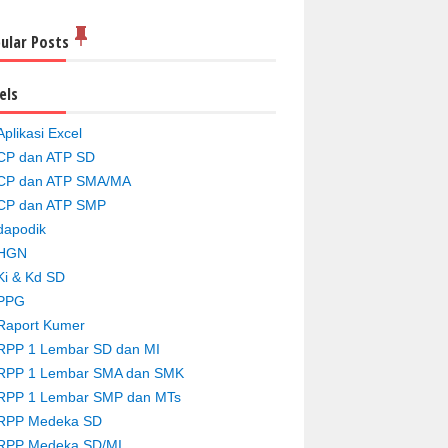
ular Posts
els
Aplikasi Excel
CP dan ATP SD
CP dan ATP SMA/MA
CP dan ATP SMP
dapodik
HGN
Ki & Kd SD
PPG
Raport Kumer
RPP 1 Lembar SD dan MI
RPP 1 Lembar SMA dan SMK
RPP 1 Lembar SMP dan MTs
RPP Medeka SD
RPP Medeka SD/MI