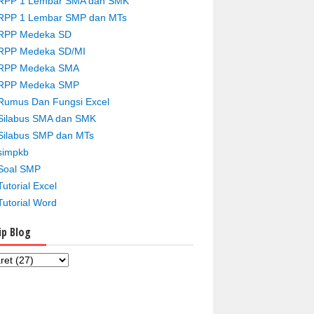
RPP 1 Lembar SMA dan SMK
RPP 1 Lembar SMP dan MTs
RPP Medeka SD
RPP Medeka SD/MI
RPP Medeka SMA
RPP Medeka SMP
Rumus Dan Fungsi Excel
Silabus SMA dan SMK
Silabus SMP dan MTs
simpkb
Soal SMP
Tutorial Excel
Tutorial Word
ip Blog