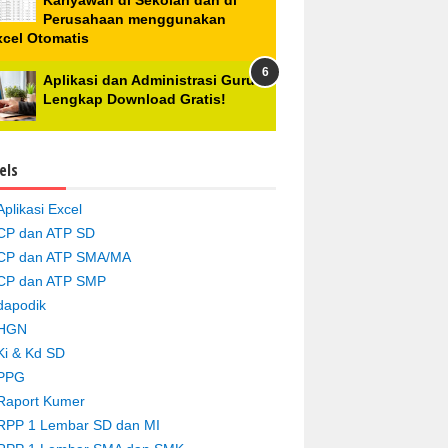
Kariyawan di Sekolah dan di
Perusahaan menggunakan
xcel Otomatis
Aplikasi dan Administrasi Guru
Lengkap Download Gratis!
els
Aplikasi Excel
CP dan ATP SD
CP dan ATP SMA/MA
CP dan ATP SMP
dapodik
HGN
Ki & Kd SD
PPG
Raport Kumer
RPP 1 Lembar SD dan MI