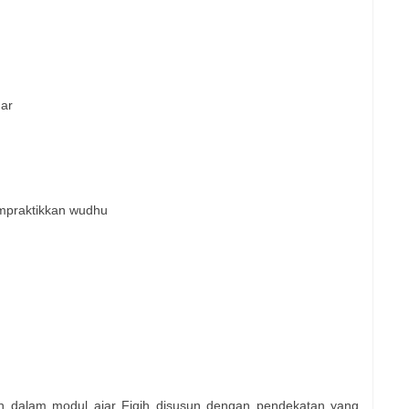
nar
mpraktikkan wudhu
n dalam modul ajar Fiqih disusun dengan pendekatan yang