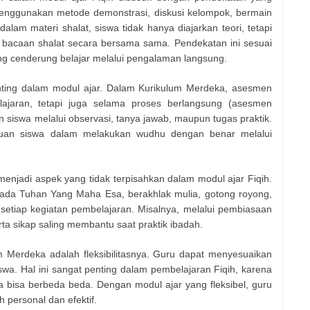
enggunakan metode demonstrasi, diskusi kelompok, bermain
dalam materi shalat, siswa tidak hanya diajarkan teori, tetapi
 bacaan shalat secara bersama sama. Pendekatan ini sesuai
ang cenderung belajar melalui pengalaman langsung.
nting dalam modul ajar. Dalam Kurikulum Merdeka, asesmen
lajaran, tetapi juga selama proses berlangsung (asesmen
 siswa melalui observasi, tanya jawab, maupun tugas praktik.
puan siswa dalam melakukan wudhu dengan benar melalui
 menjadi aspek yang tidak terpisahkan dalam modul ajar Fiqih.
kepada Tuhan Yang Maha Esa, berakhlak mulia, gotong royong,
 setiap kegiatan pembelajaran. Misalnya, melalui pembiasaan
ta sikap saling membantu saat praktik ibadah.
 Merdeka adalah fleksibilitasnya. Guru dapat menyesuaikan
wa. Hal ini sangat penting dalam pembelajaran Fiqih, karena
bisa berbeda beda. Dengan modul ajar yang fleksibel, guru
personal dan efektif.