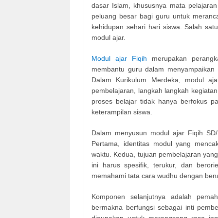
dasar Islam, khususnya mata pelajara
peluang besar bagi guru untuk meranc
kehidupan sehari hari siswa. Salah sat
modul ajar.
Modul ajar Fiqih
merupakan perangkat
membantu guru dalam menyampaikan ma
Dalam Kurikulum Merdeka, modul ajar
pembelajaran, langkah langkah kegiatan,
proses belajar tidak hanya berfokus p
keterampilan siswa.
Dalam menyusun modul ajar Fiqih SD/
Pertama, identitas modul yang mencak
waktu. Kedua, tujuan pembelajaran yan
ini harus spesifik, terukur, dan ber
memahami tata cara wudhu dengan benar
Komponen selanjutnya adalah pema
bermakna berfungsi sebagai inti pembe
digunakan untuk merangsang rasa ing