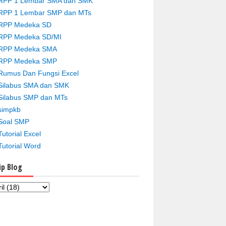
RPP 1 Lembar SMA dan SMK
RPP 1 Lembar SMP dan MTs
RPP Medeka SD
RPP Medeka SD/MI
RPP Medeka SMA
RPP Medeka SMP
Rumus Dan Fungsi Excel
Silabus SMA dan SMK
Silabus SMP dan MTs
simpkb
Soal SMP
Tutorial Excel
Tutorial Word
ip Blog