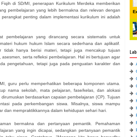
n Fiqih di SD/MI, penerapan Kurikulum Merdeka memberikan
ang pembelajaran yang lebih bermakna dan relevan dengan
E
u perangkat penting dalam implementasi kurikulum ini adalah
 pembelajaran yang dirancang secara sistematis untuk
teri hukum hukum Islam secara sederhana dan aplikatif.
 tidak hanya berisi materi, tetapi juga mencakup tujuan
Lab
 asesmen, serta refleksi pembelajaran. Hal ini bertujuan agar
ada pengetahuan, tetapi juga pada penguatan karakter dan
MI, guru perlu memperhatikan beberapa komponen utama.
up nama sekolah, mata pelajaran, fase/kelas, dan alokasi
g dirumuskan berdasarkan capaian pembelajaran (CP). Tujuan
orientasi pada perkembangan siswa. Misalnya, siswa mampu
 dan mempraktikkannya dalam kehidupan sehari hari.
haman bermakna dan pertanyaan pemantik. Pemahaman
lajaran yang ingin dicapai, sedangkan pertanyaan pemantik
in tahu siswa. Contohnya, “Mengapa kita harus berwudhu