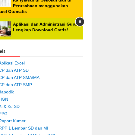
Kariyawan di Sekolah dan di
Perusahaan menggunakan
xcel Otomatis
Aplikasi dan Administrasi Guru
Lengkap Download Gratis!
els
Aplikasi Excel
CP dan ATP SD
CP dan ATP SMA/MA
CP dan ATP SMP
dapodik
HGN
Ki & Kd SD
PPG
Raport Kumer
RPP 1 Lembar SD dan MI