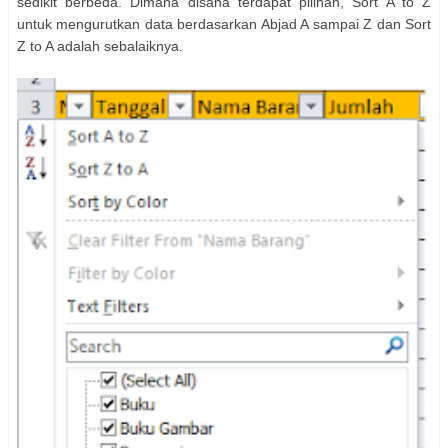
sedikit berbeda. Dimana disana terdapat pilihan, Sort A to Z
untuk mengurutkan data berdasarkan Abjad A sampai Z dan Sort
Z to A adalah sebalaiknya.