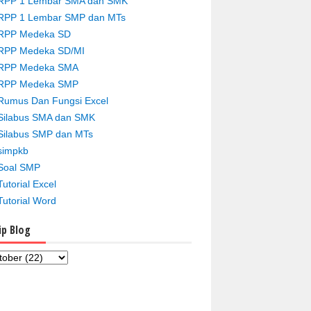
RPP 1 Lembar SMA dan SMK
RPP 1 Lembar SMP dan MTs
RPP Medeka SD
RPP Medeka SD/MI
RPP Medeka SMA
RPP Medeka SMP
Rumus Dan Fungsi Excel
Silabus SMA dan SMK
Silabus SMP dan MTs
simpkb
Soal SMP
Tutorial Excel
Tutorial Word
ip Blog