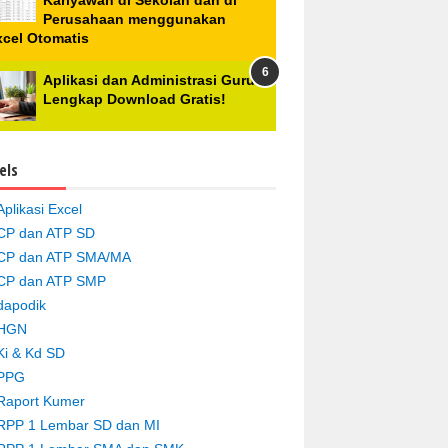
Kariyawan di Sekolah dan di
Perusahaan menggunakan
xcel Otomatis
Aplikasi dan Administrasi Guru
Lengkap Download Gratis!
els
Aplikasi Excel
CP dan ATP SD
CP dan ATP SMA/MA
CP dan ATP SMP
dapodik
HGN
Ki & Kd SD
PPG
Raport Kumer
RPP 1 Lembar SD dan MI