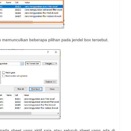
an memunculkan beberapa pilihan pada jendel box tersebut.
ada sheet yang aktif saja atau seluruh sheet yang ada di