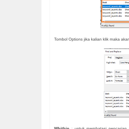
Tombol Options jika kalian klik maka ak
Whithin
: untuk membatasi pencarian p