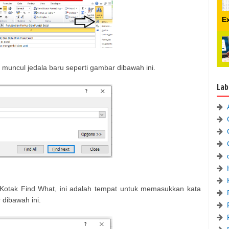
E
n muncul jedala baru seperti gambar dibawah ini.
Lab
t Kotak Find What, ini adalah tempat untuk memasukkan kata
 dibawah ini.