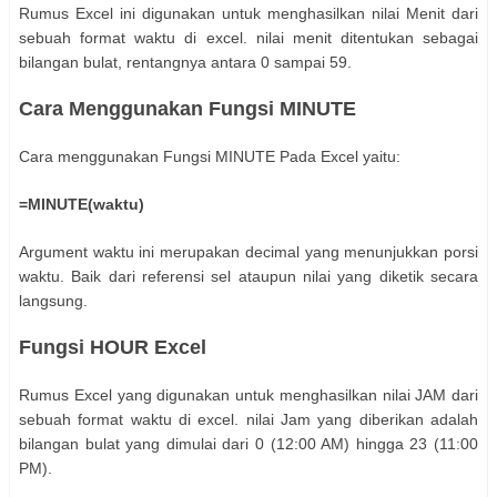
Rumus Excel ini digunakan untuk menghasilkan nilai Menit dari
sebuah format waktu di excel. nilai menit ditentukan sebagai
bilangan bulat, rentangnya antara 0 sampai 59.
Cara Menggunakan Fungsi MINUTE
Cara menggunakan Fungsi MINUTE Pada Excel yaitu:
=MINUTE(waktu)
Argument waktu ini merupakan decimal yang menunjukkan porsi
waktu. Baik dari referensi sel ataupun nilai yang diketik secara
langsung.
Fungsi HOUR Excel
Rumus Excel yang digunakan untuk menghasilkan nilai JAM dari
sebuah format waktu di excel. nilai Jam yang diberikan adalah
bilangan bulat yang dimulai dari 0 (12:00 AM) hingga 23 (11:00
PM).