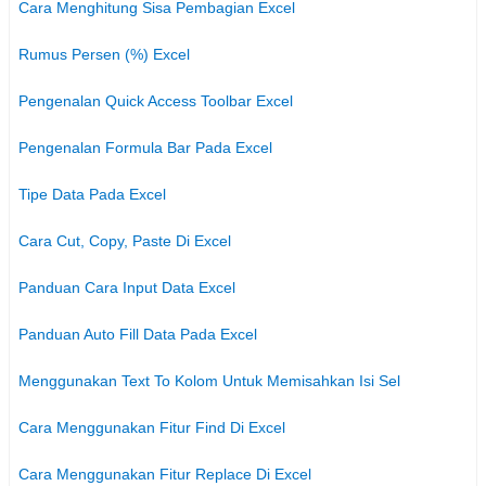
Cara Menghitung Sisa Pembagian Excel
Rumus Persen (%) Excel
Pengenalan Quick Access Toolbar Excel
Pengenalan Formula Bar Pada Excel
Tipe Data Pada Excel
Cara Cut, Copy, Paste Di Excel
Panduan Cara Input Data Excel
Panduan Auto Fill Data Pada Excel
Menggunakan Text To Kolom Untuk Memisahkan Isi Sel
Cara Menggunakan Fitur Find Di Excel
Cara Menggunakan Fitur Replace Di Excel