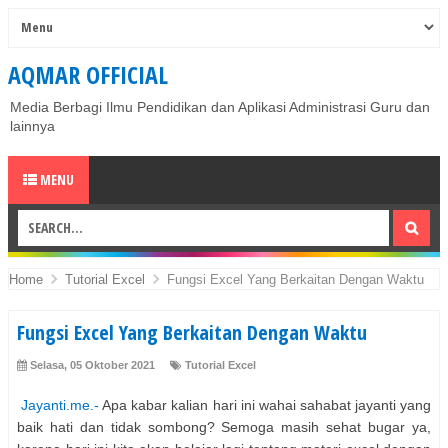
AQMAR OFFICIAL
Media Berbagi Ilmu Pendidikan dan Aplikasi Administrasi Guru dan
lainnya
MENU
Home
Tutorial Excel
Fungsi Excel Yang Berkaitan Dengan Waktu
Fungsi Excel Yang Berkaitan Dengan Waktu
Selasa, 05 Oktober 2021
Tutorial Excel
Jayanti.me.-
Apa kabar kalian hari ini wahai sahabat jayanti yang
baik hati dan tidak sombong? Semoga masih sehat bugar ya,