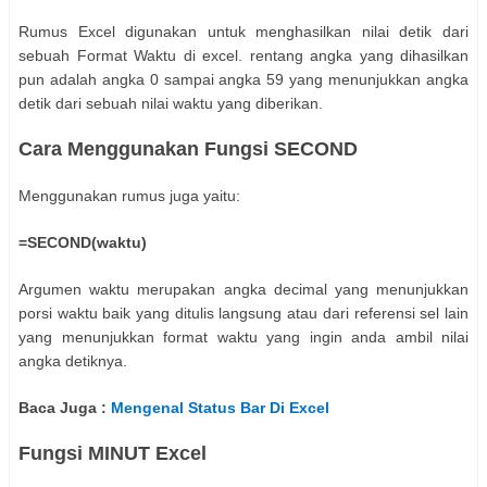
Rumus Excel digunakan untuk menghasilkan nilai detik dari
sebuah Format Waktu di excel. rentang angka yang dihasilkan
pun adalah angka 0 sampai angka 59 yang menunjukkan angka
detik dari sebuah nilai waktu yang diberikan.
Cara Menggunakan Fungsi SECOND
Menggunakan rumus juga yaitu:
=SECOND(waktu)
Argumen waktu merupakan angka decimal yang menunjukkan
porsi waktu baik yang ditulis langsung atau dari referensi sel lain
yang menunjukkan format waktu yang ingin anda ambil nilai
angka detiknya.
Baca Juga :
Mengenal Status Bar Di Excel
Fungsi MINUT Excel