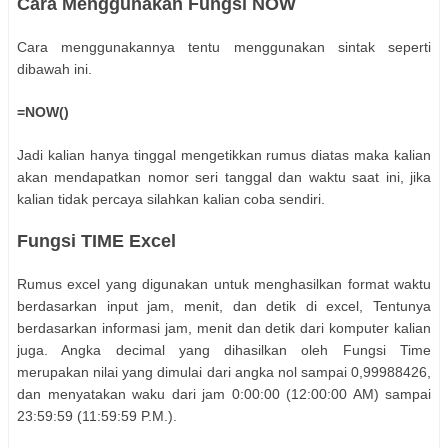
Cara Menggunakan Fungsi NOW
Cara menggunakannya tentu menggunakan sintak seperti
dibawah ini.
=NOW()
Jadi kalian hanya tinggal mengetikkan rumus diatas maka kalian
akan mendapatkan nomor seri tanggal dan waktu saat ini, jika
kalian tidak percaya silahkan kalian coba sendiri.
Fungsi TIME Excel
Rumus excel yang digunakan untuk menghasilkan format waktu
berdasarkan input jam, menit, dan detik di excel, Tentunya
berdasarkan informasi jam, menit dan detik dari komputer kalian
juga. Angka decimal yang dihasilkan oleh Fungsi Time
merupakan nilai yang dimulai dari angka nol sampai 0,99988426,
dan menyatakan waku dari jam 0:00:00 (12:00:00 AM) sampai
23:59:59 (11:59:59 P.M.).